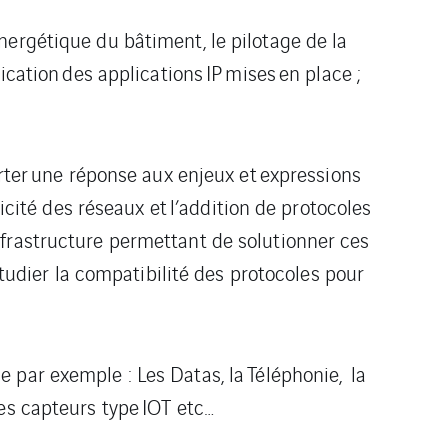
nergétique du bâtiment, le pilotage
de la
cation
des applications
IP mise
s
en place ;
rter une réponse aux enjeux et
expressions
licité des réseaux et
l’addition de protocoles
nfrastructure permettant de solutionner ces
tudier la compatibilité des protocoles pour
e par exemple : Les Datas, la
Téléphonie, la
 les capteurs type
IOT etc…