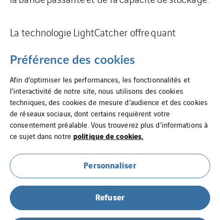
La
technologie
LightCatcher
offre
quant
à
elle
une
qualité
d’image
inégalée
dans
Préférence des cookies
des
environnements
à
faible
éclairage
.
Afin d’optimiser les performances, les fonctionnalités et
l’interactivité de notre site, nous utilisons des cookies
techniques, des cookies de mesure d’audience et des cookies
de réseaux sociaux, dont certains requièrent votre
consentement préalable. Vous trouverez plus d’informations à
politique de cookies.
ce sujet dans notre
Personnaliser
Mentions légales
Refuser
Cookies