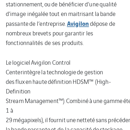
stationnement,
ou
de bénéficie
r
d’une qualité
d’image inégalée tout en maitrisant
la
bande
Avigilon
passante
de l’entreprise
.
dépose de
nombreux brevets pour
garantir les
fonctionnalités de ses produits.
Le logiciel Avigilon Control
Center
intègre
la
technologie
de gestion
des flux
en
haute
définition
HDSM™ (High-
Definition
Stream
Management™).
Combiné
à
une
gamme
ét
1 à
29
mégapixels
),
il
fournit
une
netteté
sans
précéde
la
bande
passante
et de la
capacité
de stockage.